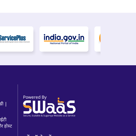
्री |
 आईटी
और होस्ट