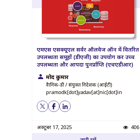
एमएस एसक्यूएल सर्वर ऑलवेज ऑन में वितरित
उपलब्धता समूहों (डीएजी) का उपयोग कर उच्च
उपलब्धता और आपदा पुनर्प्राप्ति (एचएडीआर)
प्रमोद कुमार
वैज्ञानिक-डी / संयुक्त निदेशक (आईटी)
pramodk[dot]yadav[at]nic[dot]in
Pos
अक्टूबर 17, 2025
406
जारी रखें